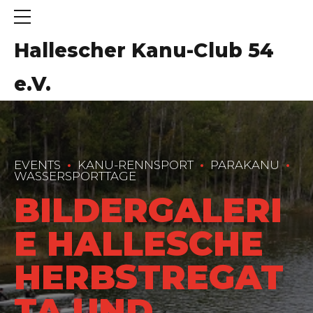
Hallescher Kanu-Club 54
e.V.
EVENTS
KANU-RENNSPORT
PARAKANU
WASSERSPORTTAGE
BILDERGALERI
E HALLESCHE
HERBSTREGAT
TA UND