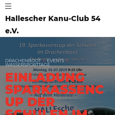
Hallescher Kanu-Club 54
e.V.
DRACHENBOOT
EVENTS
WASSERSPORTTAGE
EINLADUNG
SPARKASSENC
UP DER
SCHULEN IM