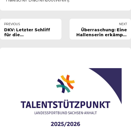
PREVIOUS
NEXT
DKV: Letzter Schliff
Überraschung: Eine
für die
Hallenserin erkämpft
Weltmeisterschaften
eine Bronzemedaille
in Moskau
bei den
Juniorenweltmeistersc
im Kanu-Rennsport in
Szeged