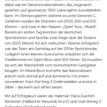
dabei war ein Seniorennationalteam, das, insgesamt
gesehen, auf geschätzte 1300 Lebensjahre zurückblicken
kann: Im Rennprogramm startete es unter Senioren C.
Gefahren wurden die Strecken von 2000, 500 und 200
Metern − und zwar in den Klassen „Open“ bzw. „Mixed“.
Bereits am ersten Tag konnten die deutschen
Sportlerinnen und Sportler zwei Siege über die Distanz
von 2000 Metern für sich verbuchen. Ebenso erfolgreich
war das Team am Samstag auf der 200er Sprintstrecke.
Lediglich einen kleinen Ausrutscher erlaubten sich die
PaddlerInnen im Open-Boot über 500 Meter. Da mussten
sie sich der Mannschaft vom tschechischen Gastgeber
beugen. Im Mixed-Boot trumpfte das Nationalteam
jedoch noch einmal auf und dominierte mit einem
souveränen Start-Ziel-Sieg. 5 Goldmedaillen und eine in
Silber − das kann sich sehen lassen.
Mit auf Erfolgskurs waren die Hallenser Hans-Joachim
Kertscher (Hallescher Kanuclub 54 e.V.) und Uwe Wersig (1.
Hallescher Drachenbootverein).