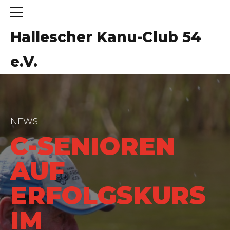
Hallescher Kanu-Club 54
e.V.
NEWS
C-SENIOREN
AUF
ERFOLGSKURS
IM