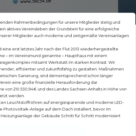
henden Rahmenbedingungen für unsere Mitglieder stetig und
 ein aktives Vereinsleben der Grundstein für eine erfolgreiche
nserer Mitglieder auch moderne und zeitgemäße Vereinsanlagen
eine erst letztes Jahr nach der Flut 2013 wiederhergestellte
ene – im Vereinsmund genannte – Haupthaus mit einem
aragenkomplex mitsamt Werkstatt im starken Kontrast. Wir
onender, effizienter und zukunftsfähig zu gestalten. Maßnahmen
etischen Sanierung, sind dementsprechend schon länger
Verein eine große finanzielle Herausforderung dar.
he von 210.530,94€ und des Landes Sachsen-Anhalts in Höhe von
etzt werden.
alten Leuchtstoffröhren auf energiesparende und moderne LED-
e Photovoltaik-Anlage auf dem Dach installiert, bevor im
 Heizungsanlage der Gebäude Schritt für Schritt modernisiert