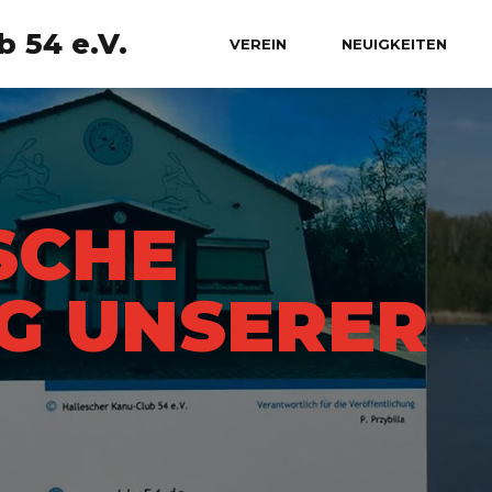
 54 e.V.
VEREIN
NEUIGKEITEN
SCHE
G UNSERER