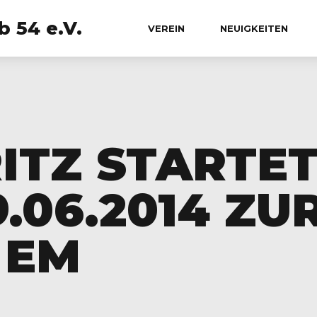
 54 e.V.
VEREIN
NEUIGKEITEN
ITZ STARTE
9.06.2014 ZU
 EM