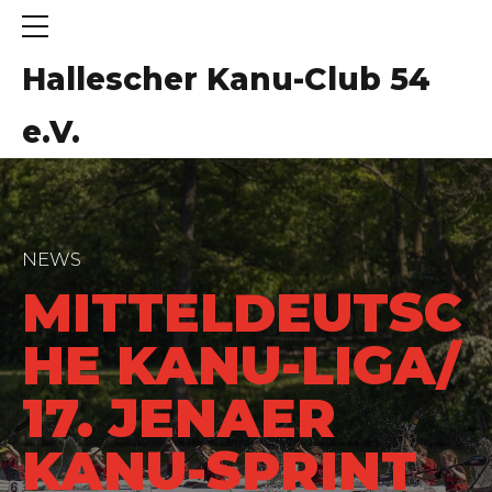
Hallescher Kanu-Club 54
e.V.
NEWS
MITTELDEUTSC
HE KANU-LIGA/
17. JENAER
KANU-SPRINT