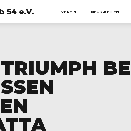
 54 e.V.
VEREIN
NEUIGKEITEN
3 TRIUMPH BE
SEN H
N K
TTA