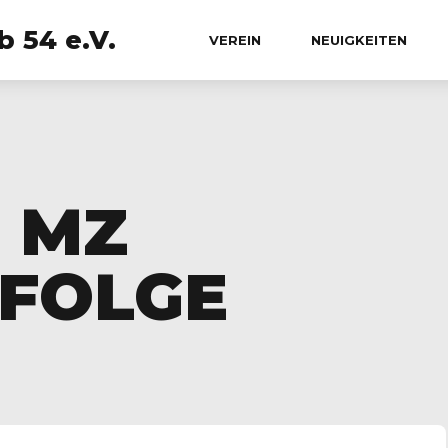
 54 e.V.
VEREIN
NEUIGKEITEN
7 MZ
FOLGE