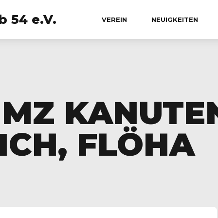
 54 e.V.
VEREIN
NEUIGKEITEN
3 MZ KANUTE
ICH, FLÖHA