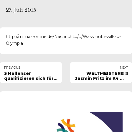
27. Juli 2015
http://m.maz-online.de/Nachricht…/…/Wassmuth-will-zu-
Olympia
PREVIOUS
NEXT
3 Hallenser
WELTMEISTER!!!!!!
qualifizieren sich für
Jasmin Fritz im K4 mit
die
Lisa Jahn, Anna
Weltmeisterschaft in
Kowald und Katharina
Mailand
Köther bei U23 WM in
Portugal erster Platz
vor Rumänien und
Ungarn