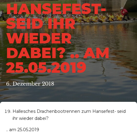
HANSEFEST-
SEID IHR
WIEDER
DABEI? .. AM
25.05.2019
6. Dezember 2018
Hallesches Drachenbootrennen zum Hansefest- seid
ihr wieder dabei?
.. am 25.05.2019