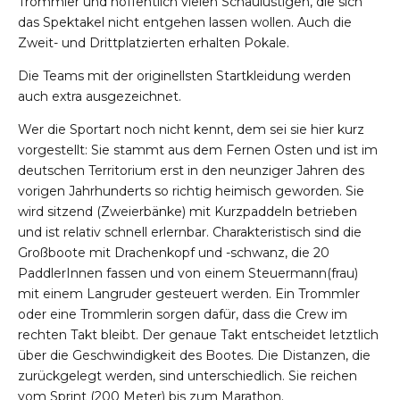
Trommler und hoffentlich vielen Schaulustigen, die sich
das Spektakel nicht entgehen lassen wollen. Auch die
Zweit- und Drittplatzierten erhalten Pokale.
Die Teams mit der originellsten Startkleidung werden
auch extra ausgezeichnet.
Wer die Sportart noch nicht kennt, dem sei sie hier kurz
vorgestellt: Sie stammt aus dem Fernen Osten und ist im
deutschen Territorium erst in den neunziger Jahren des
vorigen Jahrhunderts so richtig heimisch geworden. Sie
wird sitzend (Zweierbänke) mit Kurzpaddeln betrieben
und ist relativ schnell erlernbar. Charakteristisch sind die
Großboote mit Drachenkopf und -schwanz, die 20
PaddlerInnen fassen und von einem Steuermann(frau)
mit einem Langruder gesteuert werden. Ein Trommler
oder eine Trommlerin sorgen dafür, dass die Crew im
rechten Takt bleibt. Der genaue Takt entscheidet letztlich
über die Geschwindigkeit des Bootes. Die Distanzen, die
zurückgelegt werden, sind unterschiedlich. Sie reichen
vom Sprint (200 Meter) bis zum Marathon.