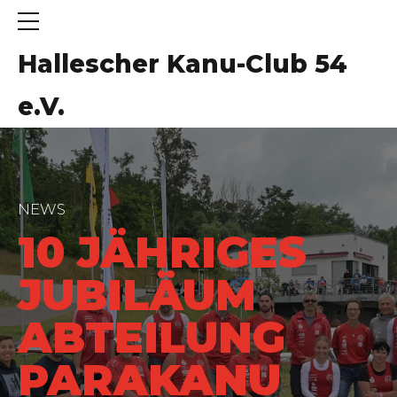
Hallescher Kanu-Club 54
e.V.
NEWS
10 JÄHRIGES
JUBILÄUM
ABTEILUNG
PARAKANU