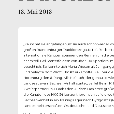
13. Mai 2013
Kaum hat sie angefangen, ist sie auch schon wieder vo
großen Brandenburger Traditionsregatta teil. Bei beste
internationale Kanuten spannenden Rennen um die be
nahm teil. Bei Starterfeldern von über 100 Sportlern 
beachtlich. So konnte sich Maria Wiesen als Jahrgangs
und belegte dort Platz 9. Im K2 erkämpfte Sie über di
Horenburg den 6. Rang. Nils Heinisch, der genau so wie
Landesauswahl Sachsen-Anhalt startet, verfehlte im K1
Zweierpartner Paul Laabs den 3. Platz. Das erste große
die Kanuten des HKC 54 konzentrieren sich auf die we
Sachsen-Anhalt in ein Trainingslager nach Bydgoszcz (
Landesmeisterschaften, Ostdeutsche- und Deutsche Me