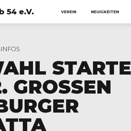
 54 e.V.
VEREIN
NEUIGKEITEN
SINFOS
AHL STARTE
. GROSSEN B
RGER K
TTA