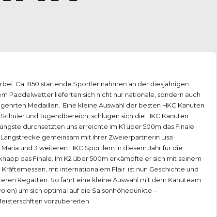
rbei. Ca. 850 startende Sportler nahmen an der diesjährigen
m Paddelwetter lieferten sich nicht nur nationale, sondern auch
gehrten Medaillen. Eine kleine Auswahl der besten HKC Kanuten
im Schüler und Jugendbereich, schlugen sich die HKC Kanuten
jüngste durchsetzten uns erreichte im K1 über 500m das Finale
e Langstrecke gemeinsam mit ihrer Zweierpartnerin Lisa
 Maria und 3 weiteren HKC Sportlern in diesem Jahr für die
 knapp das Finale. Im K2 über 500m erkämpfte er sich mit seinem
 Kräftemessen, mit internationalem Flair ist nun Geschichte und
iteren Regatten. So fährt eine kleine Auswahl mit dem Kanuteam
Polen) um sich optimal auf die Saisonhöhepunkte –
isterschften vorzubereiten.