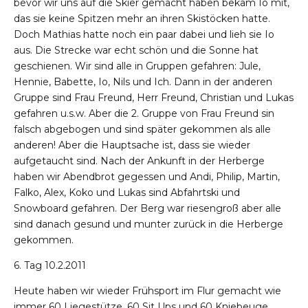
bevor wir uns auf die Skier gemacht haben bekam Io mit,
das sie keine Spitzen mehr an ihren Skistöcken hatte.
Doch Mathias hatte noch ein paar dabei und lieh sie Io
aus. Die Strecke war echt schön und die Sonne hat
geschienen. Wir sind alle in Gruppen gefahren: Jule,
Hennie, Babette, Io, Nils und Ich. Dann in der anderen
Gruppe sind Frau Freund, Herr Freund, Christian und Lukas
gefahren u.s.w. Aber die 2. Gruppe von Frau Freund sin
falsch abgebogen und sind später gekommen als alle
anderen! Aber die Hauptsache ist, dass sie wieder
aufgetaucht sind. Nach der Ankunft in der Herberge
haben wir Abendbrot gegessen und Andi, Philip, Martin,
Falko, Alex, Koko und Lukas sind Abfahrtski und
Snowboard gefahren. Der Berg war riesengroß aber alle
sind danach gesund und munter zurück in die Herberge
gekommen.
6. Tag 10.2.2011
Heute haben wir wieder Frühsport im Flur gemacht wie
immer 60 Liegestütze, 60 Sit Ups und 60 Kniebeuge.