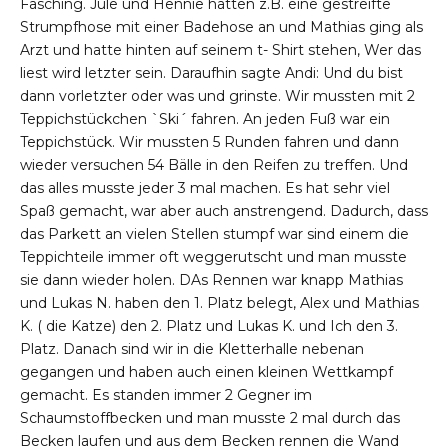
Fasching. Jule und Hennie hatten z.B. eine gestreifte
Strumpfhose mit einer Badehose an und Mathias ging als
Arzt und hatte hinten auf seinem t- Shirt stehen, Wer das
liest wird letzter sein. Daraufhin sagte Andi: Und du bist
dann vorletzter oder was und grinste. Wir mussten mit 2
Teppichstückchen `Ski´ fahren. An jeden Fuß war ein
Teppichstück. Wir mussten 5 Runden fahren und dann
wieder versuchen 54 Bälle in den Reifen zu treffen. Und
das alles musste jeder 3 mal machen. Es hat sehr viel
Spaß gemacht, war aber auch anstrengend. Dadurch, dass
das Parkett an vielen Stellen stumpf war sind einem die
Teppichteile immer oft weggerutscht und man musste
sie dann wieder holen. DAs Rennen war knapp Mathias
und Lukas N. haben den 1. Platz belegt, Alex und Mathias
K. ( die Katze) den 2. Platz und Lukas K. und Ich den 3.
Platz. Danach sind wir in die Kletterhalle nebenan
gegangen und haben auch einen kleinen Wettkampf
gemacht. Es standen immer 2 Gegner im
Schaumstoffbecken und man musste 2 mal durch das
Becken laufen und aus dem Becken rennen die Wand