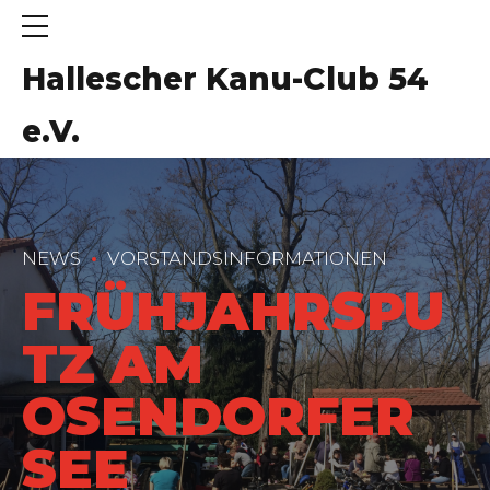
Hallescher Kanu-Club 54
e.V.
NEWS
VORSTANDSINFORMATIONEN
FRÜHJAHRSPU
TZ AM
OSENDORFER
SEE