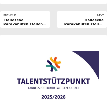
PREVIOUS
NEXT
Hallesche
Hallesche
Parakanuten stellen
Parakanuten stellen
sich am Wochenende
sich am Wochenende
zur
zur
Nationalteamsichtung
Nationalteamsichtung
der Konkurrenz
der Konkurrenz