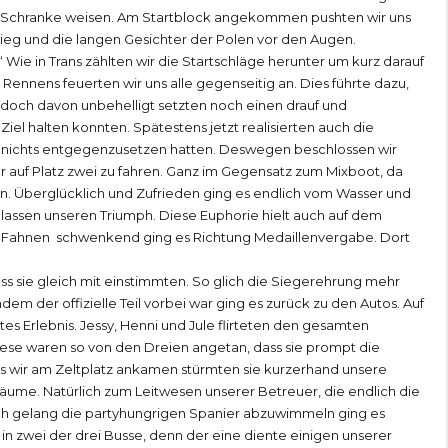
e Schranke weisen. Am Startblock angekommen pushten wir uns
Sieg und die langen Gesichter der Polen vor den Augen.
“ Wie in Trans zählten wir die Startschläge herunter um kurz darauf
nnens feuerten wir uns alle gegenseitig an. Dies führte dazu,
jedoch davon unbehelligt setzten noch einen drauf und
 Ziel halten konnten. Spätestens jetzt realisierten auch die
en nichts entgegenzusetzen hatten. Deswegen beschlossen wir
auf Platz zwei zu fahren. Ganz im Gegensatz zum Mixboot, da
n. Überglücklich und Zufrieden ging es endlich vom Wasser und
elassen unseren Triumph. Diese Euphorie hielt auch auf dem
 Fahnen schwenkend ging es Richtung Medaillenvergabe. Dort
s sie gleich mit einstimmten. So glich die Siegerehrung mehr
em der offizielle Teil vorbei war ging es zurück zu den Autos. Auf
s Erlebnis. Jessy, Henni und Jule flirteten den gesamten
iese waren so von den Dreien angetan, dass sie prompt die
Als wir am Zeltplatz ankamen stürmten sie kurzerhand unsere
ume. Natürlich zum Leitwesen unserer Betreuer, die endlich die
ich gelang die partyhungrigen Spanier abzuwimmeln ging es
in zwei der drei Busse, denn der eine diente einigen unserer