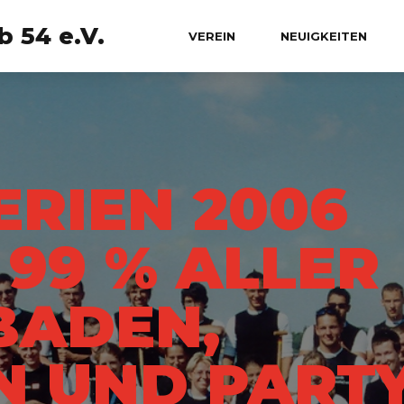
 54 e.V.
VEREIN
NEUIGKEITEN
RIEN 2006
99 % ALLER S
DEN, A
UND PARTY 