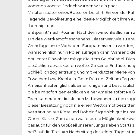
kommen konnte. Jedoch wurden wir ein paar
Minuten später eines Besseren belehrt. Ein von der 
liegende Bevölkerung eine ideale Möglichkeit ihren Küh
„beruhigt und
entspannt“ nach Poznan. Nachdem wir schließlich am 
Ort des Wettkampfgeschehens. Dieser war, wie zu erwa
Grundlage unser Vorhaben, Europameister zu werden, zu
wahrscheinlich nur in Polen zutragen kann. Während des
opulenter Einwohner mit gezücktem Geldbündel. Diese
tatsächlich etwas kaufen wollte. Zu seiner Enttäuschung
Schließlich zog er traurig und mit verdutzter Miene 
Erwachen bzw. Krabbeln. Beim Bau der Zelt am Tag zuv
Ameisenhaufen glich, als einer ruhigen und beschauli
die beim sofortigen erblicken einer Ameise sofort R
Teamkameraden die kleinen Mitbewohner zu beseitigen g
dieser Besetzung noch nie einen Wettkampf bestritten
Verstärkung aus Riesa und Döbeln fügte sich gut in uns
Open- Klasse. Zum einen war dies die Möglichkeit zwe
das auch für den Großteil unserer Jungs sieben Starts 
heiß auf die Titel! Am Nachmittag desselben Tages stud