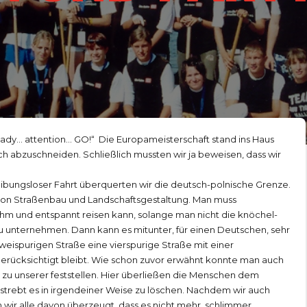
eady… attention… GO!“ Die Europameisterschaft stand ins Haus
ich abzuschneiden. Schließlich mussten wir ja beweisen, dass wir
eibungsloser Fahrt überquerten wir die deutsch-polnische Grenze.
e von Straßenbau und Landschaftsgestaltung. Man muss
hm und entspannt reisen kann, solange man nicht die knöchel-
u unternehmen. Dann kann es mitunter, für einen Deutschen, sehr
weispurigen Straße eine vierspurige Straße mit einer
erücksichtigt bleibt. Wie schon zuvor erwähnt konnte man auch
n zu unserer feststellen. Hier überließen die Menschen dem
estrebt es in irgendeiner Weise zu löschen. Nachdem wir auch
wir alle davon überzeugt, dass es nicht mehr, schlimmer