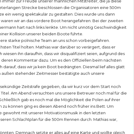
ch immer zur Freude unserer männlichen Mitstreiter, die ja diese
ometerlangen Strecke beschlossen die Organisatoren eine 500m
e ein wenig spektakulär zu gestalten. Dies wurde uns dann
 waren wir an das vordere Boot herangefahren. Bei der zweiten
uermann hart nach links lenkte. Um nicht unnötig Geschwindigkeit
einer Kollision unserer beiden Boote führte.
ere starke polnische Team an uns schon vorbeigefahren.
sten Titel holten. Mathias war darüber so verärgert, dass er
wiesen ihn daraufhin, dass wir disqualifiziert seien, aufgrund des
en deren Kommentar dazu. Um es den Offiziellen beim nächsten
arauf, dass wir ja kein Boot bedrängten. Diesmal lief alles glatt
Ein außen stehender Zeitmesser bestätigte auch unsere
-sekündige Zeitstrafe gegeben, da wir kurz vor dem Start noch
itel. Am Abend versuchten uns unsere Betreuer noch mal für die
ießlich gab es noch mal die Möglichkeit die Polen auf ihrer
 zu können ging es diesen Abend noch früher ins Bett. Um
ie gewohnt mit unserer Motivationsmusik in den letzten
seren Schlachtplan für die 500m Rennen durch. Mathias war,
önnten. Demnach setzte er alles auf eine Karte und wollte gleich