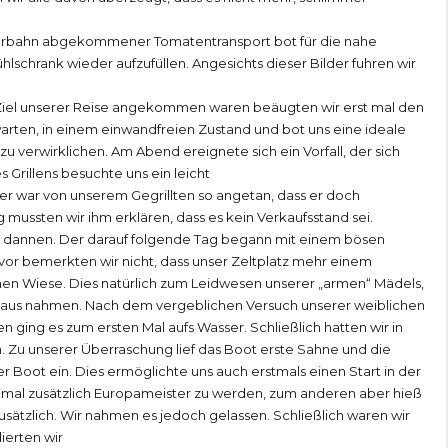
Fahrbahn abgekommener Tomatentransport bot für die nahe
lschrank wieder aufzufüllen. Angesichts dieser Bilder fuhren wir
Ziel unserer Reise angekommen waren beäugten wir erst mal den
rten, in einem einwandfreien Zustand und bot uns eine ideale
 verwirklichen. Am Abend ereignete sich ein Vorfall, der sich
 Grillens besuchte uns ein leicht
r war von unserem Gegrillten so angetan, dass er doch
 mussten wir ihm erklären, dass es kein Verkaufsstand sei.
von dannen. Der darauf folgende Tag begann mit einem bösen
or bemerkten wir nicht, dass unser Zeltplatz mehr einem
chen Wiese. Dies natürlich zum Leidwesen unserer „armen“ Mädels,
eißaus nahmen. Nach dem vergeblichen Versuch unserer weiblichen
ing es zum ersten Mal aufs Wasser. Schließlich hatten wir in
. Zu unserer Überraschung lief das Boot erste Sahne und die
er Boot ein. Dies ermöglichte uns auch erstmals einen Start in der
imal zusätzlich Europameister zu werden, zum anderen aber hieß
zusätzlich. Wir nahmen es jedoch gelassen. Schließlich waren wir
ierten wir