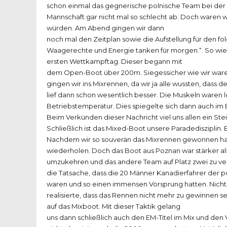
schon einmal das gegnerische polnische Team bei der p
Mannschaft gar nicht mal so schlecht ab. Doch waren w
würden. Am Abend gingen wir dann
noch mal den Zeitplan sowie die Aufstellung für den fo
Waagerechte und Energie tanken für morgen.“. So wi
ersten Wettkampftag. Dieser begann mit
dem Open-Boot über 200m. Siegessicher wie wir waren,
gingen wir ins Mixrennen, da wir ja alle wussten, dass d
lief dann schon wesentlich besser. Die Muskeln waren 
Betriebstemperatur. Dies spiegelte sich dann auch im E
Beim Verkünden dieser Nachricht viel uns allen ein St
Schließlich ist das Mixed-Boot unsere Paradedisziplin.
Nachdem wir so souverän das Mixrennen gewonnen hatt
wiederholen. Doch das Boot aus Poznan war stärker als
umzukehren und das andere Team auf Platz zwei zu ver
die Tatsache, dass die 20 Männer Kanadierfahrer der 
waren und so einen immensen Vorsprung hatten. Nichtsde
realisierte, dass das Rennen nicht mehr zu gewinnen s
auf das Mixboot. Mit dieser Taktik gelang
uns dann schließlich auch den EM-Titel im Mix und den