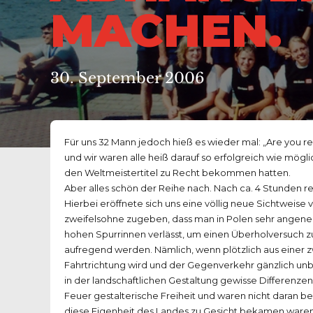
ACHEN.
30. September 2006
Für uns 32 Mann jedoch hieß es wieder mal: „Are you r
und wir waren alle heiß darauf so erfolgreich wie mögl
den Weltmeistertitel zu Recht bekommen hatten.
Aber alles schön der Reihe nach. Nach ca. 4 Stunden r
Hierbei eröffnete sich uns eine völlig neue Sichtweis
zweifelsohne zugeben, dass man in Polen sehr angene
hohen Spurrinnen verlässt, um einen Überholversuch z
aufregend werden. Nämlich, wenn plötzlich aus einer z
Fahrtrichtung wird und der Gegenverkehr gänzlich unb
in der landschaftlichen Gestaltung gewisse Differenze
Feuer gestalterische Freiheit und waren nicht daran b
diese Eigenheit des Landes zu Gesicht bekamen waren 