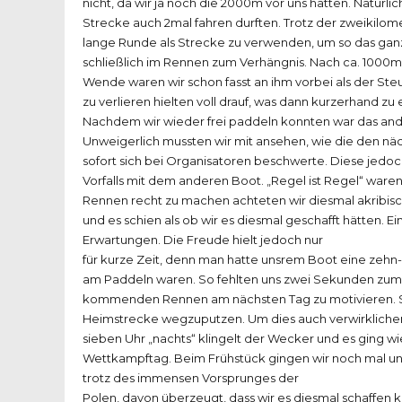
nicht, da wir ja noch die 2000m vor uns hatten. Natürli
Strecke auch 2mal fahren durften. Trotz der zweikil
lange Runde als Strecke zu verwenden, um so das ganz
schließlich im Rennen zum Verhängnis. Nach ca. 1000m
Wende waren wir schon fasst an ihm vorbei als der Ste
zu verlieren hielten voll drauf, was dann kurzerhand zu 
Nachdem wir wieder frei paddeln konnten war das and
Unweigerlich mussten wir mit ansehen, wie die den näch
sofort sich bei Organisatoren beschwerte. Diese jedoch 
Vorfalls mit dem anderen Boot. „Regel ist Regel“ war
Rennen recht zu machen achteten wir diesmal akribisch d
und es schien als ob wir es diesmal geschafft hätten. 
Erwartungen. Die Freude hielt jedoch nur
für kurze Zeit, denn man hatte unsrem Boot eine zehn
am Paddeln waren. So fehlten uns zwei Sekunden zum T
kommenden Rennen am nächsten Tag zu motivieren. Schl
Heimstrecke wegzuputzen. Um dies auch verwirklichen
sieben Uhr „nachts“ klingelt der Wecker und es ging w
Wettkampftag. Beim Frühstück gingen wir noch mal un
trotz des immensen Vorsprunges der
Polen, davon überzeugt, dass wir es diesmal schaffen k