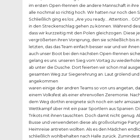
im ersten Open-Rennen die andere Mannschaft in ihr
alle nochmal so richtig hoch. Wir hatten nur noch den 
Schließlich ging es los: „Are you ready… Attention… GO!
in den Streckenschlag gehen zu können. Während des Re
dass wir kurzzeitig mit den Polen gleichzogen. Diese 
vergrößerten ihren Vorsprung, den sie schließlich bis in
letzten, das das Team einfach besser war und wir ihn
auch unser Boot bei den nächsten Open-Rennen sicher 
gelang es uns unseren Sieg vom Vortag zu wiederhole
ab unter die Dusche. Dort feierten wir schon mal ausg
gesamten Weg zur Siegerehrung an. Laut grölend und
angekommen
waren einige der andren Teams so von uns angetan, das
einem Volksfest als einer ehrenvollen Zeremonie. Nachd
dem Weg dorthin ereignete sich noch ein sehr amüsante
Wettkampf über mit ein paar Sportlern aus Spanien. D
Trikots mit ihnen tauschten. Doch damit nicht genug. 
Busse und verwendeten diese als großvolumige Partyrä
Heimreise antreten wollten. Als es den Mädchen endl
schließlich wohlbehalten nach Halle zurück. Zumindest 