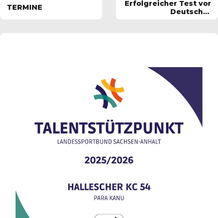
Erfolgreicher Test vor
TERMINE
Deutscher
Meisterschaft
Jeßnitzer bei
Wettkämpfen auf
dem Osendorfer See
bei Halle