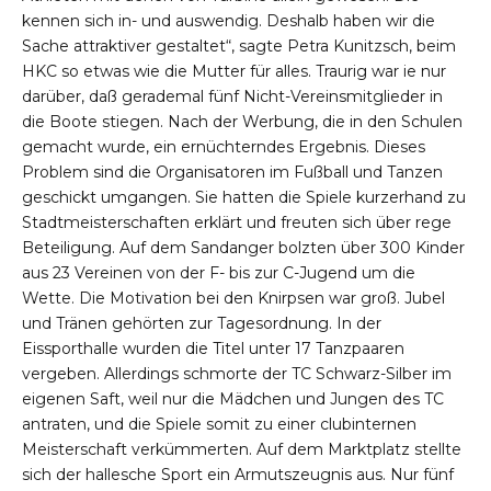
kennen sich in- und auswendig. Deshalb haben wir die
Sache attraktiver gestaltet“, sagte Petra Kunitzsch, beim
HKC so etwas wie die Mutter für alles. Traurig war ie nur
darüber, daß gerademal fünf Nicht-Vereinsmitglieder in
die Boote stiegen. Nach der Werbung, die in den Schulen
gemacht wurde, ein ernüchterndes Ergebnis. Dieses
Problem sind die Organisatoren im Fußball und Tanzen
geschickt umgangen. Sie hatten die Spiele kurzerhand zu
Stadtmeisterschaften erklärt und freuten sich über rege
Beteiligung. Auf dem Sandanger bolzten über 300 Kinder
aus 23 Vereinen von der F- bis zur C-Jugend um die
Wette. Die Motivation bei den Knirpsen war groß. Jubel
und Tränen gehörten zur Tagesordnung. In der
Eissporthalle wurden die Titel unter 17 Tanzpaaren
vergeben. Allerdings schmorte der TC Schwarz-Silber im
eigenen Saft, weil nur die Mädchen und Jungen des TC
antraten, und die Spiele somit zu einer clubinternen
Meisterschaft verkümmerten. Auf dem Marktplatz stellte
sich der hallesche Sport ein Armutszeugnis aus. Nur fünf