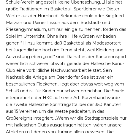
Schule-Verein angestellt, keine Überraschung. „Halle hat
große Traditionen im Basketball. Sportlehrer wie Dieter
Winter aus der Humboldt-Sekundarschule oder Siegfried
Marzian und Rainer Lisson aus dem Südstadt- und
Friesengymnasium, um nur einige zu nennen, fördern das
Spiel im Unterricht. Ohne ihre Hilfe würden wir baden
gehen.“ Hinzu kommt, daß Basketball als Modesportart
bei Jugendlichen hoch im Trend steht, weil Kleidung und
Ausrüstung eben „cool“ sind. Da hat es der Kanurennsport
wesentlich schwerer, obwohl gerade der Hallesche Kanu-
Club eine vorbildliche Nachwuchsarbeit leistet. Sein
Nachteil: die Anlage am Osendorfer See ist zwar ein
beschauliches Fleckchen, liegt aber etwas weit weg vom
Schuß und ist für Kinder nur schwer erreichbar. Die Spiele
interpretierte der HKC auf seine Art. Kurzerhand wurde
die zweite Hallesche Sprintregatta, bei der 350 Kanuten
aus 15 Vereinen um die Wette paddelten, in das
Großereignis integriert. „Wenn wir die Stadtsportspiele nur
mit halleschen Clubs ausgetragen hätten, wären unsere
Athleten mit denen von Turbine allein gewesen. Die