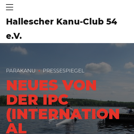
Hallescher Kanu-Club 54
e.V.
PARAKANU
PRESSESPIEGEL
NEUES VON
DER IPC
(INTERNATION
AL