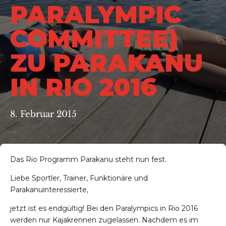
PARALYMPIC
COMMITTEE)
ZU PARAKANU
IN RIO 2016
8. Februar 2015
Das Rio Programm Parakanu steht nun fest.
Liebe Sportler, Trainer, Funktionäre und
Parakanuinteressierte,
jetzt ist es endgültig! Bei den Paralympics in Rio 2016
werden nur Kajakrennen zugelassen. Nachdem es im