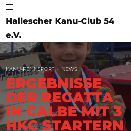
Hallescher Kanu-Club 54
e.V.
KANU-RENNSPORT
NEWS
ERGEBNISSE
DER REGATTA
IN CALBE MIT 3
HKC STARTERN