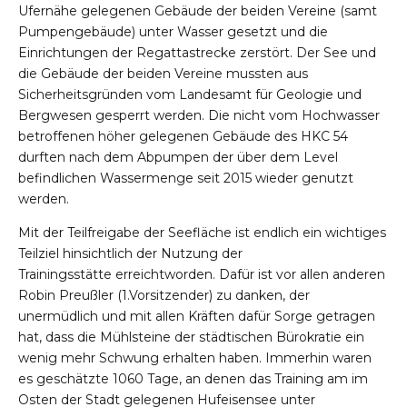
Ufernähe gelegenen Gebäude der beiden Vereine
(samt
Pumpengebäude)
unter Wasser gesetzt und die
Einrichtungen der Regattastrecke zerstört.
Der See und
die Gebäude der beiden Vereine mussten aus
Sicherheitsgründen vom Landesamt für Geologie und
Bergwesen gesperrt werden. Die nicht vom Hochwasser
betroffenen höher gelegenen Gebäude des HKC 54
durften nach dem Abpumpen de
r
über dem Level
befindlichen Wassermenge seit 2015 wieder genutzt
werden.
M
it
der Teilfreigabe der Seefläche
ist endlich ein wichtiges
Teilzie
l hinsichtlich der Nutzung d
er
Trainingsstätte
erreicht
worden
.
Dafür ist vor allen anderen
Robin Preußler (1.Vorsitzender) zu danken, der
unermüdlich und mit allen Kräften dafür Sorge getragen
hat, dass die Mühlsteine der städtischen Bürokratie ein
wenig mehr Schwung erhalten haben.
Immerhin waren
es geschätzte 1060 Tage, an denen
das
Training am
im
Osten der Stadt gelegenen
Hufeisensee unter