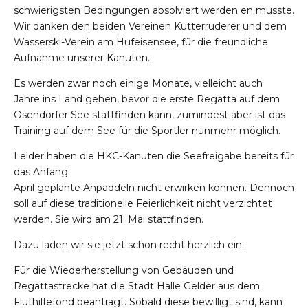
schwierigsten Bedingungen absolvier
t werden
en musste.
Wir danken den beiden Vereinen
Kutterruderer und dem
Wasserski-Verein am Hufeisensee, für die freundliche
Aufnahme unserer Kanuten.
Es werden zwar noch einige Monate
, vielleicht auch
Jahre
ins Land gehen, bevor die erste Regatta auf dem
Osendorfer See stattfinden kann, zumindest aber ist das
Training auf dem See für
die Sportler
nunmehr möglich.
Leider haben
die HKC-Kanuten
die Seefreigabe
bereits
für
das
Anfang
April
geplante
Anpaddeln
nicht
erwirken
können
. Dennoch
s
oll auf diese traditionelle Feierlichkeit nicht verzichte
t
werde
n. Sie
wird
am 21. Mai stattfinden.
Dazu laden wir sie jetzt schon recht herzlich ein.
Für die Wiederherstellung von Gebäuden und
Regattastrecke hat die Stadt Halle Gelder aus dem
Fluthilfefond beantragt. Sobald diese bewilligt sind, kann